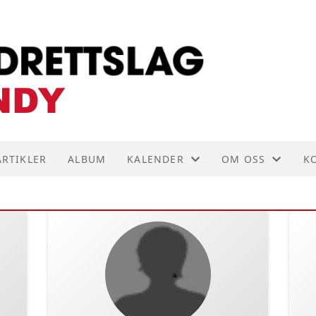
ARTIKLER
ALBUM
KALENDER
OM OSS
K
KALENDER
AKTIVITETER
K
LISTE
FORENINGSDRIF
S
VEDTEKTER
I
HISTORIE