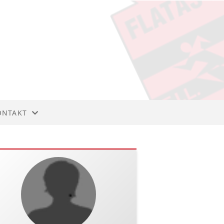
ONTAKT
ONTAKT
T
TYRET
NNMELDING