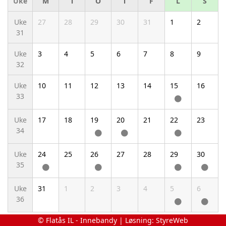
Uke
M
T
O
T
F
L
S
Uke
27
28
29
30
31
1
2
31
Uke
3
4
5
6
7
8
9
32
Uke
10
11
12
13
14
15
16
33
Uke
17
18
19
20
21
22
23
34
Uke
24
25
26
27
28
29
30
35
Uke
31
1
2
3
4
5
6
36
© Flatås IL - Innebandy | Løsning:
StyreWeb