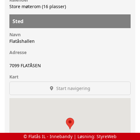
Store møterom (16 plasser)
Sted
Navn
Flatåshallen
Adresse
7099
FLATÅSEN
Kart
Start navigering
© Flatås IL - Innebandy | Løsning:
StyreWeb