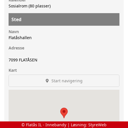
Sosialrom (80 plasser)
Sted
Navn
Flatåshallen
Adresse
7099
FLATÅSEN
Kart
Start navigering
© Flatås IL - Innebandy | Løsning:
StyreWeb